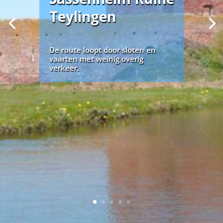
Teylingen
De route loopt door sloten en
vaarten met weinig overig
verkeer.