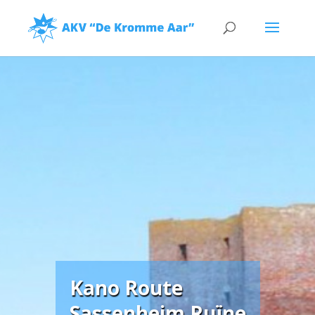
Kano Route
Sassenheim Ruïne