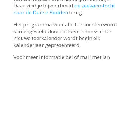
Daar vind je bijvoorbeeld
de zeekano-tocht
naar de Duitse Bodden
terug.
Het programma voor alle toertochten wordt
samengesteld door de toercommissie. De
nieuwe toerkalender wordt begin elk
kalenderjaar gepresenteerd.
Voor meer informatie bel of mail met Jan
Hordijk (06-22958172) of
pr-
commissie@krommeaar.nl
Tijdens de
zomerperiode is er elke woensdagavond om
19:00 uur iemand aanwezig om je te
ontvangen. Graag wel tevoren mailen of
bellen, zodat we alle tijd voor je hebben.
Onze vereniging zit aan de Machineweg
2B in Aarlanderveen bij de Zegerbrug.