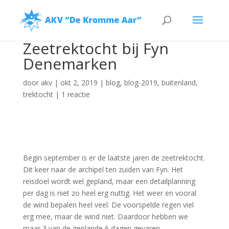
Zeetrektocht bij Fyn
Denemarken
door
akv
|
okt 2, 2019
|
blog
,
blog-2019
,
buitenland
,
trektocht
|
1 reactie
Begin september is er de laatste jaren de zeetrektocht.
Dit keer naar de archipel ten zuiden van Fyn. Het
reisdoel wordt wel gepland, maar een detailplanning
per dag is niet zo heel erg nuttig. Het weer en vooral
de wind bepalen heel veel. De voorspelde regen viel
erg mee, maar de wind niet. Daardoor hebben we
maar 3 van de geplande 6 dagen gevaren.