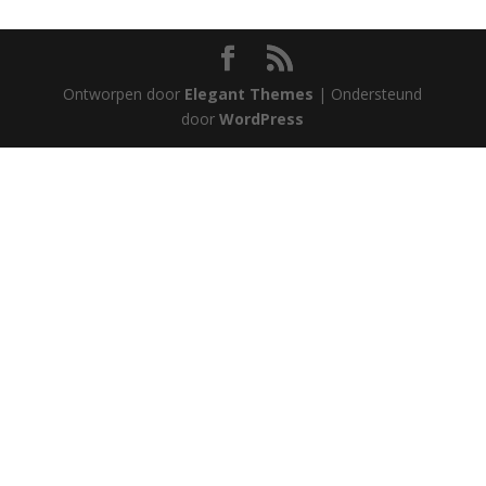
Ontworpen door
Elegant Themes
| Ondersteund
door
WordPress