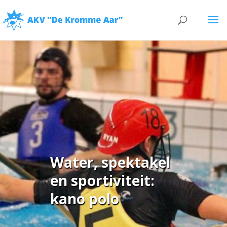
Water, spektakel
en sportiviteit:
kano polo