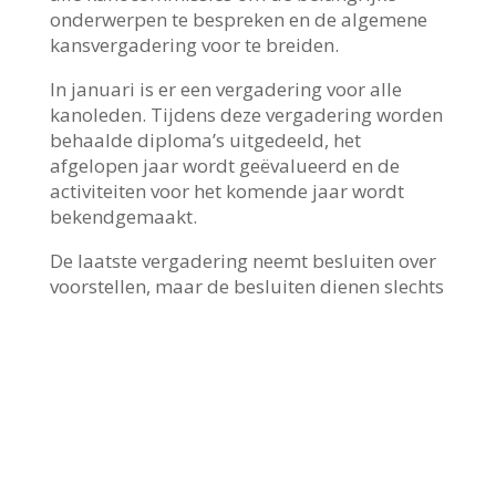
onderwerpen te bespreken en de algemene
kansvergadering voor te breiden.
In januari is er een vergadering voor alle
kanoleden. Tijdens deze vergadering worden
behaalde diploma’s uitgedeeld, het
afgelopen jaar wordt geëvalueerd en de
activiteiten voor het komende jaar wordt
bekendgemaakt.
De laatste vergadering neemt besluiten over
voorstellen, maar de besluiten dienen slechts
als advies aan het bestuur en als voorstel
voor besluitvorming door de leden tijdens de
Algemene Ledenvergadering (ALV) in het
voorjaar.
Bel of mail met Jan Hordijk (06-22958172) of
pr-commissie@krommeaar.nl