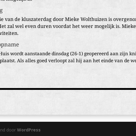
ag
ie van de kluszaterdag door Mieke Wolthuizen is overgen
et zal wel even duren voordat het weer mogelijk is. Miek
viteiten.
sopname
is wordt aanstaande dinsdag (26-1) geopereerd aan zijn kni
plaatst. Als alles goed verloopt zal hij aan het einde van de 
und door
WordPress