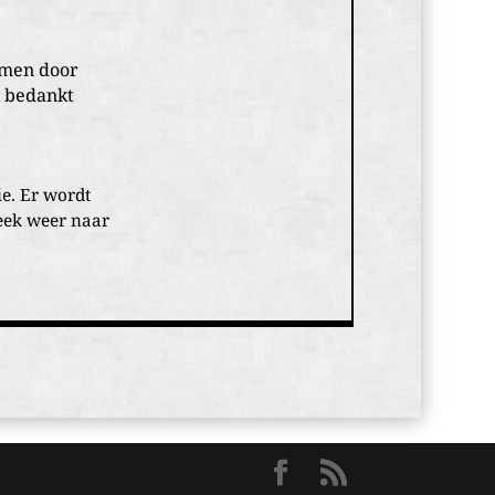
omen door
e bedankt
e. Er wordt
week weer naar