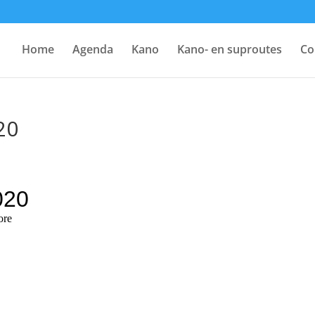
Home
Agenda
Kano
Kano- en suproutes
Co
20