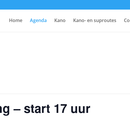
Home
Agenda
Kano
Kano- en suproutes
Co
 – start 17 uur