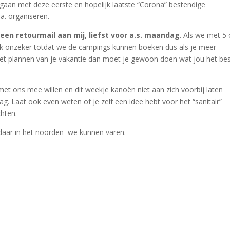
aan met deze eerste en hopelijk laatste “Corona” bestendige
a. organiseren.
en retourmail aan mij, liefst voor a.s. maandag
. Als we met 5 
rlijk onzeker totdat we de campings kunnen boeken dus als je meer
 het plannen van je vakantie dan moet je gewoon doen wat jou het be
met ons mee willen en dit weekje kanoën niet aan zich voorbij laten
g. Laat ook even weten of je zelf een idee hebt voor het “sanitair”
hten.
s daar in het noorden we kunnen varen.