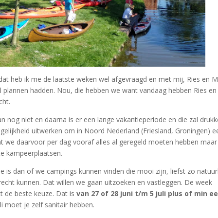
 dat heb ik me de laatste weken wel afgevraagd en met mij, Ries en M
al plannen hadden. Nou, die hebben we want vandaag hebben Ries en 
cht.
an nog niet en daarna is er een lange vakantieperiode en die zal drukk
ogelijkheid uitwerken om in Noord Nederland (Friesland, Groningen) e
at we daarvoor per dag vooraf alles al geregeld moeten hebben maar 
te kampeerplaatsen.
 is dan of we campings kunnen vinden die mooi zijn, liefst zo natuurl
recht kunnen. Dat willen we gaan uitzoeken en vastleggen. De week
kt de beste keuze. Dat is
van 27 of 28 juni t/m 5 juli plus of min e
 moet je zelf sanitair hebben.