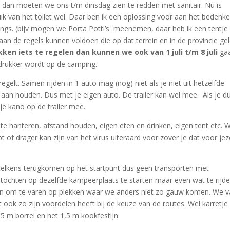
dan moeten we ons t/m dinsdag zien te redden met sanitair. Nu is
k van het toilet wel. Daar ben ik een oplossing voor aan het bedenk
gs. (bijv mogen we Porta Potti’s meenemen, daar heb ik een tentje
an de regels kunnen voldoen die op dat terrein en in de provincie ge
kken iets te regelen dan kunnen we ook van 1 juli t/m 8 juli
gaa
 drukker wordt op de camping.
egelt. Samen rijden in 1 auto mag (nog) niet als je niet uit hetzelfde
aan houden. Dus met je eigen auto. De trailer kan wel mee. Als je d
e kano op de trailer mee.
e hanteren, afstand houden, eigen eten en drinken, eigen tent etc. 
 of drager kan zijn van het virus uiteraard voor zover je dat voor jez
 telkens terugkomen op het startpunt dus geen transporten met
lle tochten op dezelfde kampeerplaats te starten maar even wat te rijd
den om te varen op plekken waar we anders niet zo gauw komen. We v
 ook zo zijn voordelen heeft bij de keuze van de routes. Wel karretje
5 m borrel en het 1,5 m kookfestijn.