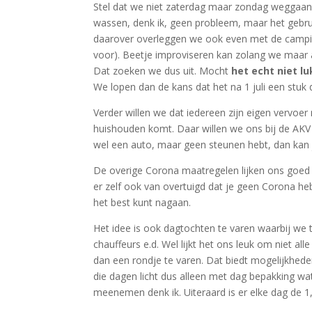
Stel dat we niet zaterdag maar zondag weggaan 
wassen, denk ik, geen probleem, maar het gebrui
daarover overleggen we ook even met de campin
voor). Beetje improviseren kan zolang we maar a
Dat zoeken we dus uit. Mocht
het echt niet lu
We lopen dan de kans dat het na 1 juli een stuk
Verder willen we dat iedereen zijn eigen vervoer r
huishouden komt. Daar willen we ons bij de AKV 
wel een auto, maar geen steunen hebt, dan kan j
De overige Corona maatregelen lijken ons goed t
er zelf ook van overtuigd dat je geen Corona hebt
het best kunt nagaan.
Het idee is ook dagtochten te varen waarbij we
chauffeurs e.d. Wel lijkt het ons leuk om niet a
dan een rondje te varen. Dat biedt mogelijkhe
die dagen licht dus alleen met dag bepakking wat
meenemen denk ik. Uiteraard is er elke dag de 1,