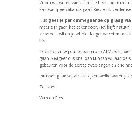
Zodra we weten wie interesse heeft om mee te g
kanokampeervakantie gaan Ries en ik verder e.e.
Dus
geef je per ommegaande op graag via e
meer zijn gaan het zeker door. Het blijft natuu
zekerheid wil en je wil niet langer wachten met
lijkt.
Toch hopen wij dat er een groep AKV’ers is, die 
gaan. Reageer dus snel dan kunnen wij aan de sla
gebeuren voor de eerste twee dagen en drie nac
Intussen gaan wij al vast kijken welke watertje
Tot snel.
Wim en Ries.