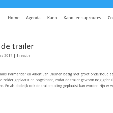
Home
Agenda
Kano
Kano- en suproutes
Co
de trailer
ws 2017
|
1 reactie
, Hans Parmentier en Albert van Diemen bezig met groot onderhoud a
de zolder geplaatst en opgeknapt, zodat de trailer gewoon nog gebrui
 En als dadelijk ook de trailerstalling geplaatst kan worden zijn er 