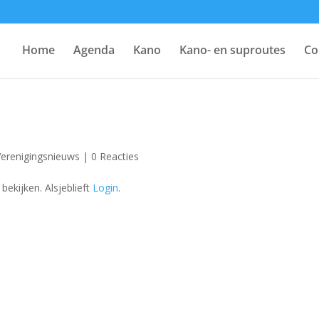
Home
Agenda
Kano
Kano- en suproutes
Co
Verenigingsnieuws
|
0 Reacties
ekijken. Alsjeblieft
Login
.