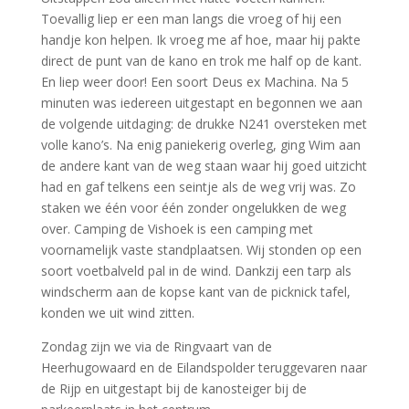
Toevallig liep er een man langs die vroeg of hij een
handje kon helpen. Ik vroeg me af hoe, maar hij pakte
direct de punt van de kano en trok me half op de kant.
En liep weer door! Een soort Deus ex Machina. Na 5
minuten was iedereen uitgestapt en begonnen we aan
de volgende uitdaging: de drukke N241 oversteken met
volle kano’s. Na enig paniekerig overleg, ging Wim aan
de andere kant van de weg staan waar hij goed uitzicht
had en gaf telkens een seintje als de weg vrij was. Zo
staken we één voor één zonder ongelukken de weg
over. Camping de Vishoek is een camping met
voornamelijk vaste standplaatsen. Wij stonden op een
soort voetbalveld pal in de wind. Dankzij een tarp als
windscherm aan de kopse kant van de picknick tafel,
konden we uit wind zitten.
Zondag zijn we via de Ringvaart van de
Heerhugowaard en de Eilandspolder teruggevaren naar
de Rijp en uitgestapt bij de kanosteiger bij de