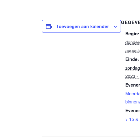
GEGEV
Toevoegen aan kalender
Begin:
donder
august
Einde:
zondag
2023 -
Evenem
Meerd
binnen
Evene
> 15 &