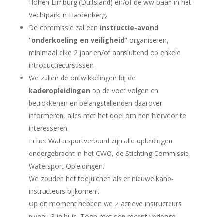
Hohen Limburg (Duitsland) en/of de ww-baan in het
Vechtpark in Hardenberg.
De commissie zal een
i
nstructie-avond
“onderkoeling en veiligheid”
organiseren,
minimaal elke 2 jaar en/of aansluitend op enkele
introductiecursussen.
We zullen de ontwikkelingen bij de
kaderopleidingen
op de voet volgen en
betrokkenen en belangstellenden daarover
informeren, alles met het doel om hen hiervoor te
interesseren.
In het Watersportverbond zijn alle opleidingen
ondergebracht in het CWO, de Stichting Commissie
Watersport Opleidingen.
We zouden het toejuichen als er nieuwe kano-
instructeurs bijkomen!.
Op dit moment hebben we 2 actieve instructeurs
niveau 3 in huis, Toon met een recent verlengd