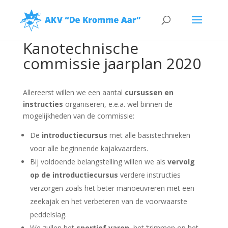
Kanotechnische
commissie jaarplan 2020
Allereerst willen we een aantal
cursussen en
instructies
organiseren, e.e.a. wel binnen de
mogelijkheden van de commissie:
De
i
ntroductiecursus
met alle basistechnieken
voor alle beginnende kajakvaarders.
Bij voldoende belangstelling willen we als
vervolg
op de introductiecursus
verdere instructies
verzorgen zoals het beter manoeuvreren met een
zeekajak en het verbeteren van de voorwaarste
peddelslag.
We zullen het
sportief varen
, het ‘trimmen op het